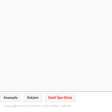
Anasayfa
İletişim
Gold Üye Girişi
Copyright İzmir İş Rehberi. Tüm Hakları Saklıdır.