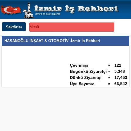
Sektörler
Menü
HASANOĞLU İNŞAAT & OTOMOTİV -İzmir İş Rehberi
Çevrimiçi
»
122
Bugünkü Ziyaretçi
»
5,348
Dünkü Ziyaretçi
»
17,453
Üye Sayımız
»
66,542