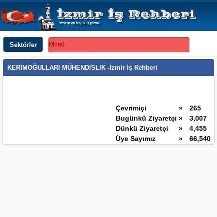
Sektörler
Menü
KERİMOĞULLARI MÜHENDİSLİK -İzmir İş Rehberi
Çevrimiçi
»
265
Bugünkü Ziyaretçi
»
3,007
Dünkü Ziyaretçi
»
4,455
Üye Sayımız
»
66,540