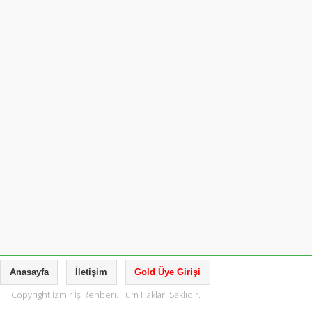
Anasayfa
İletişim
Gold Üye Girişi
Copyright İzmir İş Rehberi. Tüm Hakları Saklıdır.