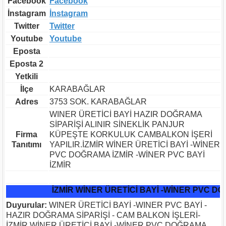
Facebook
Facebook
İnstagram
İnstagram
Twitter
Twitter
Youtube
Youtube
Eposta
Eposta 2
Yetkili
İlçe
KARABAĞLAR
Adres
3753 SOK. KARABAĞLAR
WINER ÜRETİCİ BAYİ HAZIR DOĞRAMA
SİPARİŞİ ALINIR SİNEKLİK PANJUR
Firma
KÜPEŞTE KORKULUK CAMBALKON İŞERİ
Tanıtımı
YAPILIR.İZMİR WİNER ÜRETİCİ BAYİ -WİNER
PVC DOĞRAMA İZMİR -WİNER PVC BAYİ
İZMİR
İZMİR WİNER ÜRETİCİ BAYİ -WİNER PVC DOĞ
Duyurular:
WINER ÜRETİCİ BAYİ -WINER PVC BAYİ -
HAZIR DOĞRAMA SİPARİŞİ - CAM BALKON İŞLERİ-
İZMİR WİNER ÜRETİCİ BAYİ -WİNER PVC DOĞRAMA