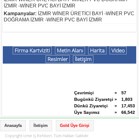
İZMİR -WİNER PVC BAYİ İZMİR
Kampanyalar:
İZMİR WİNER ÜRETİCİ BAYİ -WİNER PVC
DOĞRAMA İZMİR -WİNER PVC BAYİ İZMİR
Firma Kartviziti
Metin Alanı
Harita
Video
Resimler
İletişim
Çevrimiçi
»
57
Bugünkü Ziyaretçi
»
1,803
Dünkü Ziyaretçi
»
17,453
Üye Sayımız
»
66,542
Anasayfa
İletişim
Gold Üye Girişi
Copyright İzmir İş Rehberi. Tüm Hakları Saklıdır.