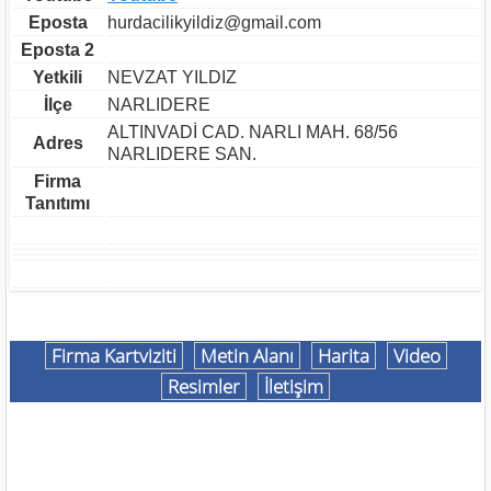
Eposta
hurdacilikyildiz@gmail.com
Eposta 2
Yetkili
NEVZAT YILDIZ
İlçe
NARLIDERE
ALTINVADİ CAD. NARLI MAH. 68/56
Adres
NARLIDERE SAN.
Firma
Tanıtımı
Firma Kartviziti
Metin Alanı
Harita
Video
Resimler
İletişim