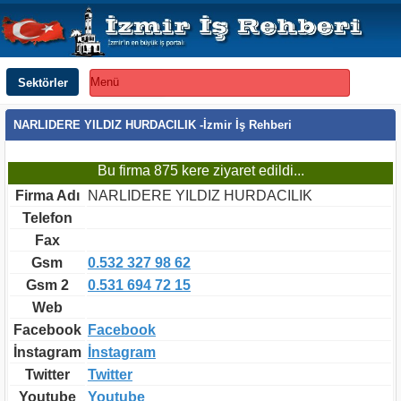
Sektörler
Menü
NARLIDERE YILDIZ HURDACILIK -İzmir İş Rehberi
Bu firma 875 kere ziyaret edildi...
Firma Adı
NARLIDERE YILDIZ HURDACILIK
Telefon
Fax
Gsm
0.532 327 98 62
Gsm 2
0.531 694 72 15
Web
Facebook
Facebook
İnstagram
İnstagram
Twitter
Twitter
Youtube
Youtube