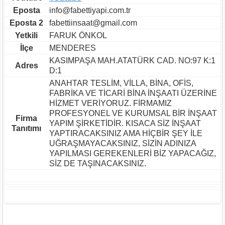
Eposta
info@fabettiyapi.com.tr
Eposta 2
fabettiinsaat@gmail.com
Yetkili
FARUK ÖNKOL
İlçe
MENDERES
KASIMPAŞA MAH.ATATÜRK CAD. NO:97 K:1
Adres
D:1
ANAHTAR TESLİM, VİLLA, BİNA, OFİS,
FABRİKA VE TİCARİ BİNA İNŞAATI ÜZERİNE
HİZMET VERİYORUZ. FİRMAMIZ
PROFESYONEL VE KURUMSAL BİR İNŞAAT
Firma
YAPIM ŞİRKETİDİR. KISACA SİZ İNŞAAT
Tanıtımı
YAPTIRACAKSINIZ AMA HİÇBİR ŞEY İLE
UĞRAŞMAYACAKSINIZ, SİZİN ADINIZA
YAPILMASI GEREKENLERİ BİZ YAPACAĞIZ,
SİZ DE TAŞINACAKSINIZ.