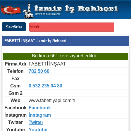
Sektörler
Menü
FABETTİ İNŞAAT -İzmir İş Rehberi
Bu firma 661 kere ziyaret edildi...
Firma Adı
FABETTİ İNŞAAT
Telefon
782 50 60
Fax
Gsm
0.532 235 04 80
Gsm 2
Web
www.fabettiyapi.com.tr
Facebook
Facebook
İnstagram
İnstagram
Twitter
Twitter
Youtube
Youtube