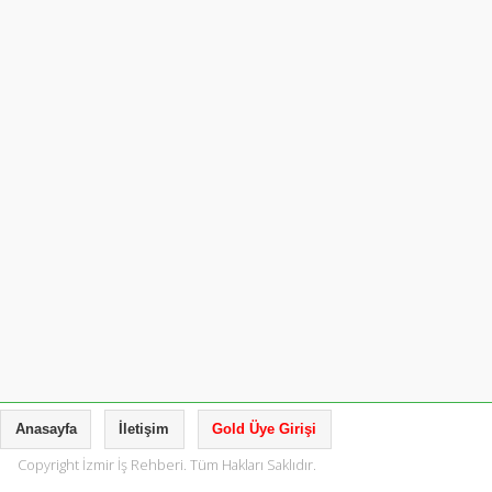
Anasayfa
İletişim
Gold Üye Girişi
Copyright İzmir İş Rehberi. Tüm Hakları Saklıdır.