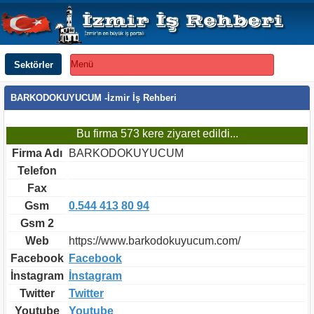
Sektörler
Menü
BARKODOKUYUCUM -İzmir İş Rehberi
Bu firma 573 kere ziyaret edildi...
Firma Adı
BARKODOKUYUCUM
Telefon
Fax
Gsm
0.544 413 80 94
Gsm 2
Web
https://www.barkodokuyucum.com/
Facebook
Facebook
İnstagram
İnstagram
Twitter
Twitter
Youtube
Youtube