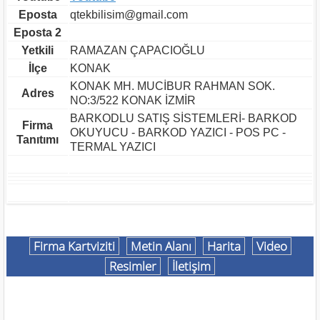
Eposta
qtekbilisim@gmail.com
Eposta 2
Yetkili
RAMAZAN ÇAPACIOĞLU
İlçe
KONAK
KONAK MH. MUCİBUR RAHMAN SOK.
Adres
NO:3/522 KONAK İZMİR
BARKODLU SATIŞ SİSTEMLERİ- BARKOD
Firma
OKUYUCU - BARKOD YAZICI - POS PC -
Tanıtımı
TERMAL YAZICI
Firma Kartviziti
Metin Alanı
Harita
Video
Resimler
İletişim