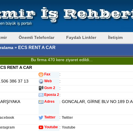
zmir
Önemli Telefonlar
Faydalı Linkler
İletişim
ECS RENT A CAR
iralama »
Bu firma 470 kere ziyaret edildi...
CS RENT A CAR
:
Fax
0.506 386 37 13
:
Web
:
Gsm 2
:
Eposta 2
KARŞIYAKA
: GONCALAR, GİRNE BLV NO:189 D:A
Adres
:
Twitter
acebook
Twitter
:
Youtube
nstagram
Youtube