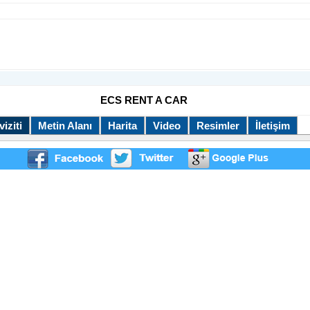
ECS RENT A CAR
iziti
Metin Alanı
Harita
Video
Resimler
İletişim