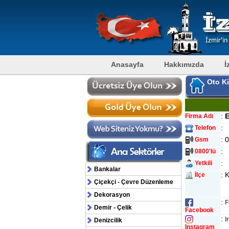
Anasayfa
Hakkımızda
İ
Oto K
:
E
Firma Adı
:
Telefon
: 
Gsm
:
0800'lü
:
Yetkili
Bankalar
: 
İlçe
Çiçekçi - Çevre Düzenleme
Dekorasyon
:
F
Demir - Çelik
Facebook
:
I
Denizcilik
Instagram