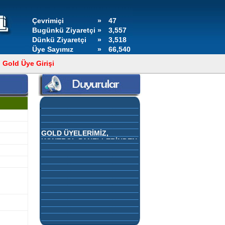
Çevrimiçi
»
47
Bugünkü Ziyaretçi
»
3,557
Dünkü Ziyaretçi
»
3,518
Üye Sayımız
»
66,540
Gold Üye Girişi
GOLD ÜYELERİMİZ,
KONTROL PANELLERİNDEN
DUYURULARINI KENDİLERİ
EKLEYEBİLİR.