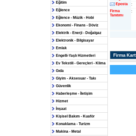
Eğitim
:
Eposta
Eğlence
:
Firma
Tanıtımı
Eğlence - Müzik - Hobi
Ekonomi - Finans - Döviz
Elektrik - Enerji - Doğalgaz
Elektronik - Bilgisayar
Emlak
Firma Kartv
Engelli-Yaşlı Hizmetleri
Ev Tekstili - Gereçleri - Klima
Gıda
Giyim - Aksesuar - Takı
Güvenlik
Haberleşme - İletişim
Hizmet
İnşaat
Kişisel Bakım - Kuaför
Konaklama - Turizm
Makina - Metal