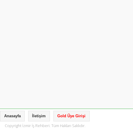
Anasayfa
İletişim
Gold Üye Girişi
Copyright İzmir İş Rehberi. Tüm Hakları Saklıdır.