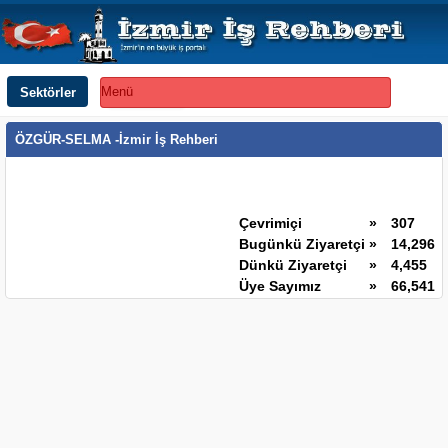
Sektörler
Menü
ÖZGÜR-SELMA -İzmir İş Rehberi
Çevrimiçi
»
307
Bugünkü Ziyaretçi
»
14,296
Dünkü Ziyaretçi
»
4,455
Üye Sayımız
»
66,541