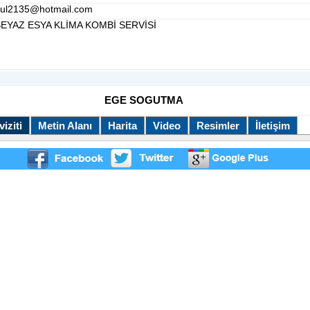
gul2135@hotmail.com
BEYAZ ESYA KLİMA KOMBİ SERVİSİ
EGE SOGUTMA
iziti
Metin Alanı
Harita
Video
Resimler
İletişim