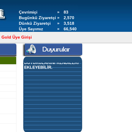
Çevrimiçi
»
83
Bugünkü Ziyaretçi
»
2,570
Dünkü Ziyaretçi
»
3,518
Üye Sayımız
»
66,540
Gold Üye Girişi
GOLD ÜYELERİMİZ,
KONTROL PANELLERİNDEN
DUYURULARINI KENDİLERİ
EKLEYEBİLİR.