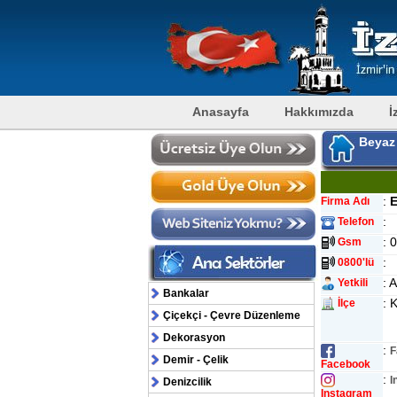
Anasayfa
Hakkımızda
İ
Beyaz
:
Firma Adı
:
Telefon
: 
Gsm
:
0800'lü
: 
Yetkili
Bankalar
:
İlçe
Çiçekçi - Çevre Düzenleme
Dekorasyon
:
F
Demir - Çelik
Facebook
:
I
Denizcilik
Instagram