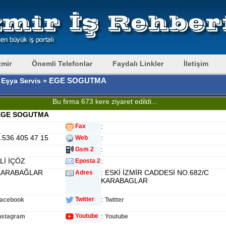
zmir
Önemli Telefonlar
Faydalı Linkler
İletişim
EGE SOGUTMA
 Eşya Servis »
Bu firma 673 kere ziyaret edildi...
EGE SOGUTMA
:
Fax
0.536 405 47 15
:
Web
:
Gsm 2
ALİ İÇÖZ
:
Eposta 2
 KARABAĞLAR
: ESKİ İZMİR CADDESİ NO.682/C
Adres
KARABAGLAR
:
Twitter
acebook
Twitter
:
Youtube
nstagram
Youtube