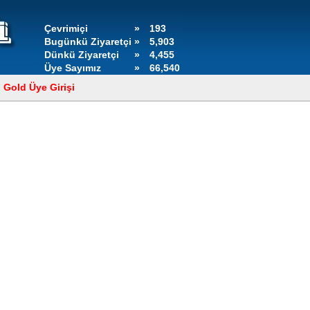
Çevrimiçi
»
193
Bugünkü Ziyaretçi
»
5,903
Dünkü Ziyaretçi
»
4,455
Üye Sayımız
»
66,540
Gold Üye Girişi