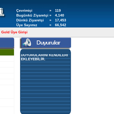
Çevrimiçi
»
119
Bugünkü Ziyaretçi
»
4,140
Dünkü Ziyaretçi
»
17,453
Üye Sayımız
»
66,542
Gold Üye Girişi
GOLD ÜYELERİMİZ,
KONTROL PANELLERİNDEN
DUYURULARINI KENDİLERİ
EKLEYEBİLİR.