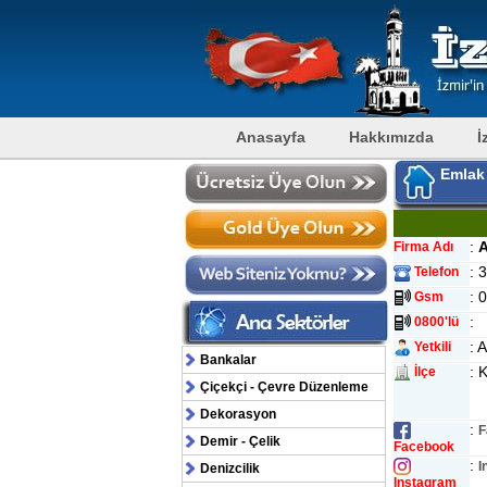
Anasayfa
Hakkımızda
İ
Emlak
:
Firma Adı
: 
Telefon
: 
Gsm
:
0800'lü
: 
Yetkili
Bankalar
: 
İlçe
Çiçekçi - Çevre Düzenleme
Dekorasyon
:
F
Demir - Çelik
Facebook
:
I
Denizcilik
Instagram