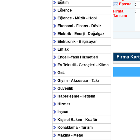
Eğitim
:
Eposta
Eğlence
:
Firma
Tanıtımı
Eğlence - Müzik - Hobi
Ekonomi - Finans - Döviz
Elektrik - Enerji - Doğalgaz
Elektronik - Bilgisayar
Emlak
Firma Kartv
Engelli-Yaşlı Hizmetleri
Ev Tekstili - Gereçleri - Klima
Gıda
Giyim - Aksesuar - Takı
Güvenlik
Haberleşme - İletişim
Hizmet
İnşaat
Kişisel Bakım - Kuaför
Konaklama - Turizm
Makina - Metal