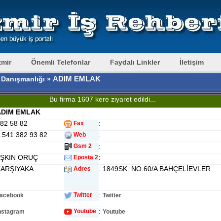
zmir
Önemli Telefonlar
Faydalı Linkler
İletişim
ADIM EMLAK
 Danışmanlığı »
Bu firma 1607 kere ziyaret edildi...
ADIM EMLAK
382 58 82
:
Fax
0.541 382 93 82
:
Web
:
Gsm 2
AŞKIN ORUÇ
:
Eposta 2
KARŞIYAKA
: 1849SK. NO:60/A BAHÇELİEVLER
Adres
:
Twitter
acebook
Twitter
:
Youtube
nstagram
Youtube