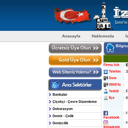
Anasayfa
Hakkımızda
İ
Bilgis
:
E
Firma Adı
: 
Telefon
:
Gsm
:
0800'lü
:
Yetkili
Bankalar
: 
İlçe
Çiçekçi - Çevre Düzenleme
Dekorasyon
:
F
Demir - Çelik
Facebook
:
I
Denizcilik
Instagram