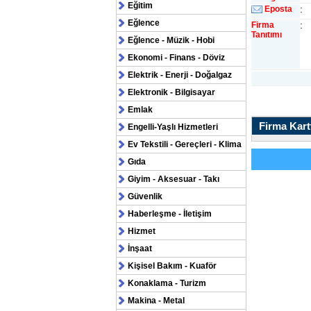
Eğitim
:
Eposta
Eğlence
:
Firma
Tanıtımı
Eğlence - Müzik - Hobi
Ekonomi - Finans - Döviz
Elektrik - Enerji - Doğalgaz
Elektronik - Bilgisayar
Emlak
Firma Kartv
Engelli-Yaşlı Hizmetleri
Ev Tekstili - Gereçleri - Klima
Gıda
Giyim - Aksesuar - Takı
Güvenlik
Haberleşme - İletişim
Hizmet
İnşaat
Kişisel Bakım - Kuaför
Konaklama - Turizm
Makina - Metal