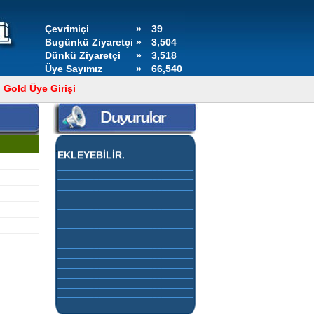
Çevrimiçi
»
39
Bugünkü Ziyaretçi
»
3,504
Dünkü Ziyaretçi
»
3,518
Üye Sayımız
»
66,540
Gold Üye Girişi
GOLD ÜYELERİMİZ,
KONTROL PANELLERİNDEN
DUYURULARINI KENDİLERİ
EKLEYEBİLİR.