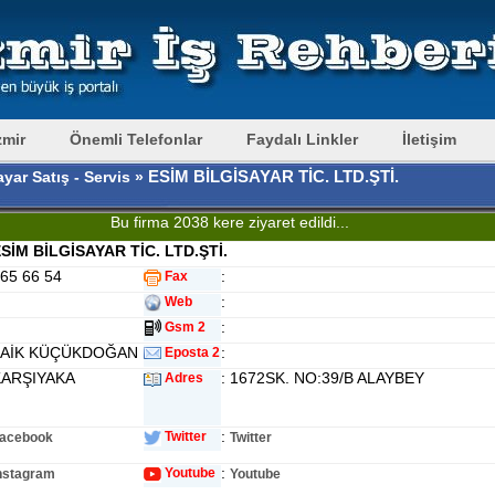
zmir
Önemli Telefonlar
Faydalı Linkler
İletişim
ESİM BİLGİSAYAR TİC. LTD.ŞTİ.
ayar Satış - Servis »
Bu firma 2038 kere ziyaret edildi...
SİM BİLGİSAYAR TİC. LTD.ŞTİ.
365 66 54
:
Fax
:
Web
:
Gsm 2
 FAİK KÜÇÜKDOĞAN
:
Eposta 2
KARŞIYAKA
: 1672SK. NO:39/B ALAYBEY
Adres
:
Twitter
acebook
Twitter
:
Youtube
nstagram
Youtube