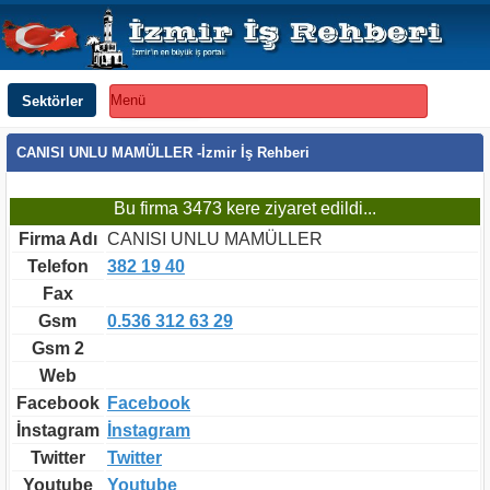
Sektörler
Menü
CANISI UNLU MAMÜLLER -İzmir İş Rehberi
Bu firma 3473 kere ziyaret edildi...
Firma Adı
CANISI UNLU MAMÜLLER
Telefon
382 19 40
Fax
Gsm
0.536 312 63 29
Gsm 2
Web
Facebook
Facebook
İnstagram
İnstagram
Twitter
Twitter
Youtube
Youtube