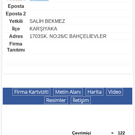
Eposta
Eposta 2
Yetkili
SALİH BEKMEZ
İlçe
KARŞIYAKA
Adres
1703SK. NO:26/C BAHÇELİEVLER
Firma
Tanıtımı
Firma Kartviziti
Metin Alanı
Harita
Video
Resimler
İletişim
Çevrimiçi
»
122