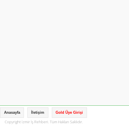
Anasayfa
İletişim
Gold Üye Girişi
Copyright İzmir İş Rehberi. Tüm Hakları Saklıdır.