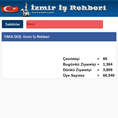
Sektörler
Menü
YAKA DUŞ -İzmir İş Rehberi
Çevrimiçi
»
85
Bugünkü Ziyaretçi
»
1,364
Dünkü Ziyaretçi
»
3,809
Üye Sayımız
»
66,540