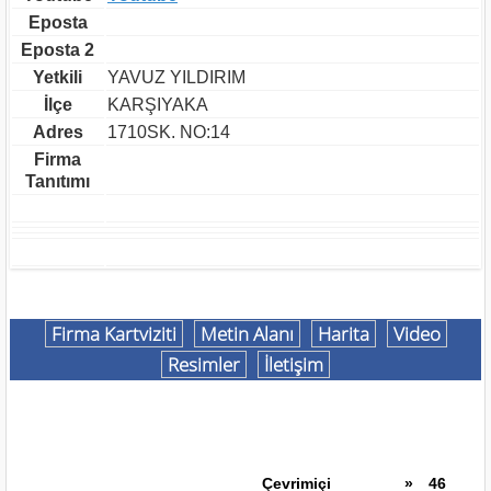
Eposta
Eposta 2
Yetkili
YAVUZ YILDIRIM
İlçe
KARŞIYAKA
Adres
1710SK. NO:14
Firma
Tanıtımı
Firma Kartviziti
Metin Alanı
Harita
Video
Resimler
İletişim
Çevrimiçi
»
46