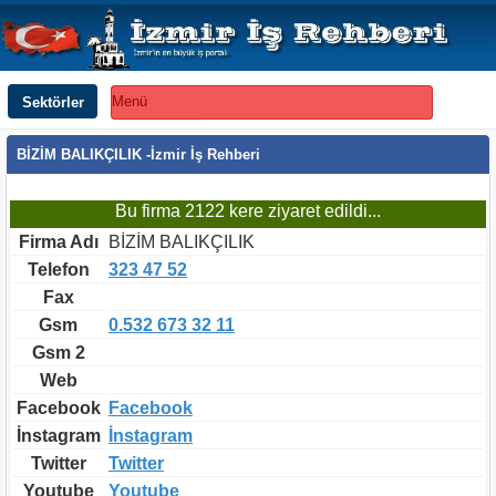
Sektörler
Menü
BİZİM BALIKÇILIK -İzmir İş Rehberi
Bu firma 2122 kere ziyaret edildi...
Firma Adı
BİZİM BALIKÇILIK
Telefon
323 47 52
Fax
Gsm
0.532 673 32 11
Gsm 2
Web
Facebook
Facebook
İnstagram
İnstagram
Twitter
Twitter
Youtube
Youtube