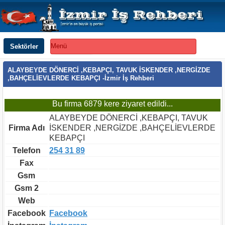
Sektörler
Menü
ALAYBEYDE DÖNERCİ ,KEBAPÇI, TAVUK İSKENDER ,NERGİZDE
,BAHÇELİEVLERDE KEBAPÇI -İzmir İş Rehberi
Bu firma 6879 kere ziyaret edildi...
ALAYBEYDE DÖNERCİ ,KEBAPÇI, TAVUK
Firma Adı
İSKENDER ,NERGİZDE ,BAHÇELİEVLERDE
KEBAPÇI
Telefon
254 31 89
Fax
Gsm
Gsm 2
Web
Facebook
Facebook