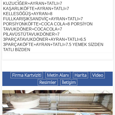
KUZUCİĞER+AYRAN+TATLI=7
KAŞARLIKÖFTE+AYRAN+TATLI=7
KELLESÖĞÜŞ+AYRAN=8
FULLKARIŞIKSANDVİÇ+AYRAN+TATLI=7
PORSİYONKÖFTE+COCA COLA=8 PORSİYON
TAVUKDÖNER+COCACOLA=7
PİLAVÜSTÜTAVUKDÖNER=7
3PARÇATAVUKDÖNER+AYRAN+TATLI=6.5
3PARÇAKÖFTE+AYRAN+TATLI=7.5 YEMEK SİZDEN
TATLI BİZDEN
Firma Kartviziti
Metin Alanı
Harita
Video
Resimler
İletişim