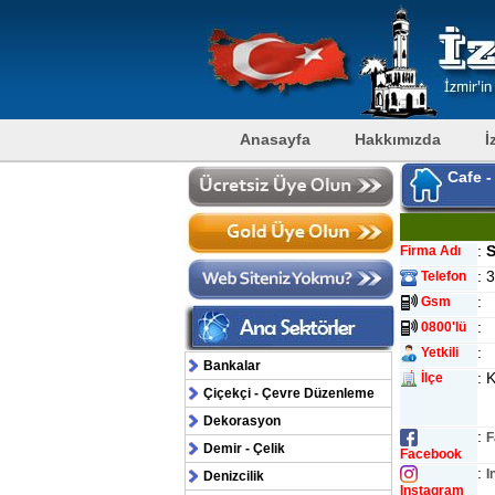
Anasayfa
Hakkımızda
İ
Cafe -
:
S
Firma Adı
: 
Telefon
:
Gsm
:
0800'lü
:
Yetkili
Bankalar
: 
İlçe
Çiçekçi - Çevre Düzenleme
Dekorasyon
:
F
Demir - Çelik
Facebook
:
I
Denizcilik
Instagram