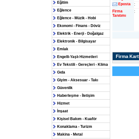
Eğitim
:
Eposta
Eğlence
:
Firma
Tanıtımı
Eğlence - Müzik - Hobi
Ekonomi - Finans - Döviz
Elektrik - Enerji - Doğalgaz
Elektronik - Bilgisayar
Emlak
Firma Kartv
Engelli-Yaşlı Hizmetleri
Ev Tekstili - Gereçleri - Klima
Gıda
Giyim - Aksesuar - Takı
Güvenlik
Haberleşme - İletişim
Hizmet
İnşaat
Kişisel Bakım - Kuaför
Konaklama - Turizm
Makina - Metal