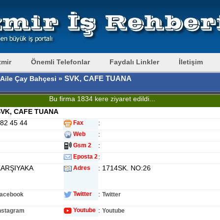
zmir
Önemli Telefonlar
Faydalı Linkler
İletişim
SVK, CAFE TUANA
 Aile Çay Bahçesi »
Bu firma 1834 kere ziyaret edildi...
VK, CAFE TUANA
382 45 44
:
Fax
:
Web
:
Gsm 2
:
Eposta 2
KARŞIYAKA
: 1714SK. NO:26
Adres
:
Twitter
acebook
Twitter
:
Youtube
nstagram
Youtube