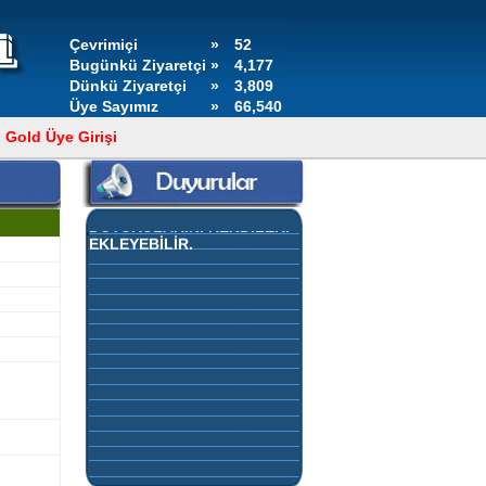
Çevrimiçi
»
52
Bugünkü Ziyaretçi
»
4,177
Dünkü Ziyaretçi
»
3,809
Üye Sayımız
»
66,540
Gold Üye Girişi
GOLD ÜYELERİMİZ,
KONTROL PANELLERİNDEN
DUYURULARINI KENDİLERİ
EKLEYEBİLİR.