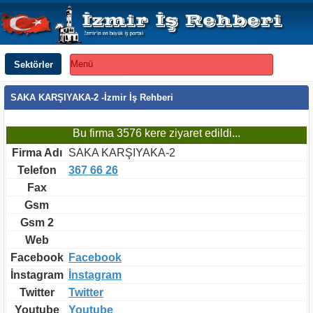
Sektörler
Menü
SAKA KARŞIYAKA-2 -İzmir İş Rehberi
Bu firma 3576 kere ziyaret edildi...
Firma Adı
SAKA KARŞIYAKA-2
Telefon
367 66 26
Fax
Gsm
Gsm 2
Web
Facebook
Facebook
İnstagram
İnstagram
Twitter
Twitter
Youtube
Youtube