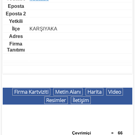
Eposta
Eposta 2
Yetkili
İlçe
KARŞIYAKA
Adres
Firma
Tanıtımı
Firma Kartviziti
Metin Alanı
Harita
Video
Resimler
İletişim
Çevrimiçi
»
66