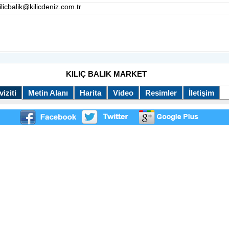
kilicbalik@kilicdeniz.com.tr
KILIÇ BALIK MARKET
iziti
Metin Alanı
Harita
Video
Resimler
İletişim