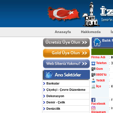
Anasayfa
Hakkımızda
İ
Balık P
:
K
Firma Adı
: 
Telefon
:
Gsm
:
0800'lü
:
Yetkili
Bankalar
: 
İlçe
Çiçekçi - Çevre Düzenleme
Dekorasyon
:
F
Demir - Çelik
Facebook
:
I
Denizcilik
Instagram