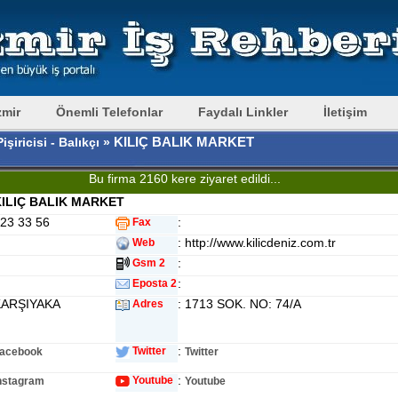
zmir
Önemli Telefonlar
Faydalı Linkler
İletişim
KILIÇ BALIK MARKET
işiricisi - Balıkçı »
Bu firma 2160 kere ziyaret edildi...
ILIÇ BALIK MARKET
323 33 56
:
Fax
: http://www.kilicdeniz.com.tr
Web
:
Gsm 2
:
Eposta 2
KARŞIYAKA
: 1713 SOK. NO: 74/A
Adres
:
Twitter
acebook
Twitter
:
Youtube
nstagram
Youtube