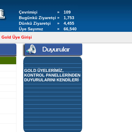
Çevrimiçi
»
109
Bugünkü Ziyaretçi
»
1,753
Dünkü Ziyaretçi
»
4,455
Üye Sayımız
»
66,540
Gold Üye Girişi
GOLD ÜYELERİMİZ,
KONTROL PANELLERİNDEN
DUYURULARINI KENDİLERİ
EKLEYEBİLİR.