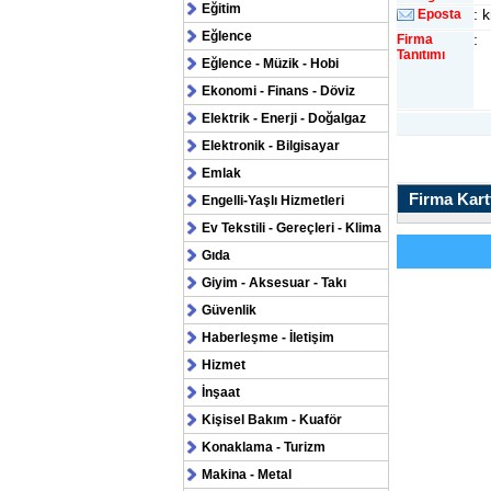
Eğitim
: 
Eposta
Eğlence
:
Firma
Tanıtımı
Eğlence - Müzik - Hobi
Ekonomi - Finans - Döviz
Elektrik - Enerji - Doğalgaz
Elektronik - Bilgisayar
Emlak
Firma Kartv
Engelli-Yaşlı Hizmetleri
Ev Tekstili - Gereçleri - Klima
Gıda
Giyim - Aksesuar - Takı
Güvenlik
Haberleşme - İletişim
Hizmet
İnşaat
Kişisel Bakım - Kuaför
Konaklama - Turizm
Makina - Metal