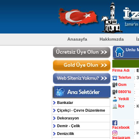
Anasayfa
Hakkımızda
İ
Unlu 
:
E
Firma Adı
: 
Telefon
:
Gsm
:
0800'lü
:
Yetkili
Bankalar
: 
İlçe
Çiçekçi - Çevre Düzenleme
Dekorasyon
:
F
Demir - Çelik
Facebook
:
I
Denizcilik
Instagram