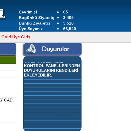
Çevrimiçi
»
65
Bugünkü Ziyaretçi
»
3,405
Dünkü Ziyaretçi
»
3,518
Üye Sayımız
»
66,540
Gold Üye Girişi
GOLD ÜYELERİMİZ,
KONTROL PANELLERİNDEN
DUYURULARINI KENDİLERİ
EKLEYEBİLİR.
Y CAD.