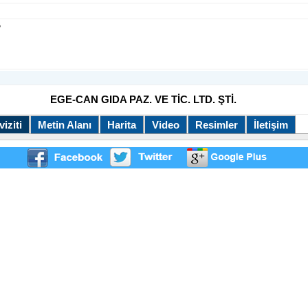
B
EGE-CAN GIDA PAZ. VE TİC. LTD. ŞTİ.
iziti
Metin Alanı
Harita
Video
Resimler
İletişim