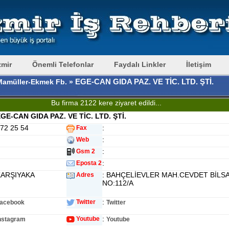
zmir
Önemli Telefonlar
Faydalı Linkler
İletişim
EGE-CAN GIDA PAZ. VE TİC. LTD. ŞTİ.
Mamüller-Ekmek Fb. »
Bu firma 2122 kere ziyaret edildi...
GE-CAN GIDA PAZ. VE TİC. LTD. ŞTİ.
372 25 54
:
Fax
:
Web
:
Gsm 2
:
Eposta 2
KARŞIYAKA
: BAHÇELİEVLER MAH.CEVDET BİLSA
Adres
NO:112/A
:
Twitter
acebook
Twitter
:
Youtube
nstagram
Youtube