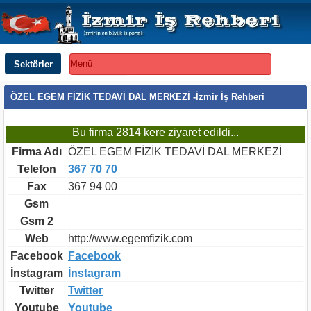
Sektörler
Menü
ÖZEL EGEM FİZİK TEDAVİ DAL MERKEZİ -İzmir İş Rehberi
Bu firma 2814 kere ziyaret edildi...
Firma Adı
ÖZEL EGEM FİZİK TEDAVİ DAL MERKEZİ
Telefon
367 70 70
Fax
367 94 00
Gsm
Gsm 2
Web
http://www.egemfizik.com
Facebook
Facebook
İnstagram
İnstagram
Twitter
Twitter
Youtube
Youtube