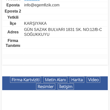
Eposta
info@egemfizik.com
Eposta 2
Yetkili
İlçe
KARŞIYAKA
GÜN SAZAK BULVARI 1831 SK. NO:12/B-C
Adres
SOĞUKKUYU
Firma
Tanıtımı
Firma Kartviziti
Metin Alanı
Harita
Video
Resimler
İletişim