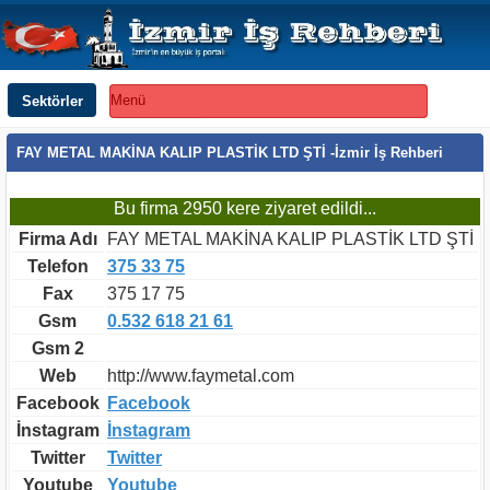
Sektörler
Menü
FAY METAL MAKİNA KALIP PLASTİK LTD ŞTİ -İzmir İş Rehberi
Bu firma 2950 kere ziyaret edildi...
Firma Adı
FAY METAL MAKİNA KALIP PLASTİK LTD ŞTİ
Telefon
375 33 75
Fax
375 17 75
Gsm
0.532 618 21 61
Gsm 2
Web
http://www.faymetal.com
Facebook
Facebook
İnstagram
İnstagram
Twitter
Twitter
Youtube
Youtube