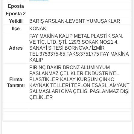
Eposta
Eposta 2
Yetkili
BARIŞ ARSLAN-LEVENT YUMUŞAKLAR
İlçe
KONAK
FAY MAKİNA KALIP METAL PLASTİK SAN.
VE TİC. LTD. ŞTİ. 129/3 SOKAK NO:21 4.
Adres
SANAYİ SİTESİ BORNOVA / İZMİR
TEL:3753375-65 FAKS:3751775 FAY MAKİNA
KALIP
PİRİNÇ BAKIR BRONZ ALÜMİNYUM
PASLANMAZ ÇELİKLER ENDÜSTRİYEL
Firma
PLASTİKLER KALAY KURŞUN ÇİNKO
Tanıtımı
KAYNAK TELLERİ TEFLON ESASLI AMYANT
SALMASLARI CİVA ÇELİĞİ PASLANMAZ DIŞI
ÇELİKLER