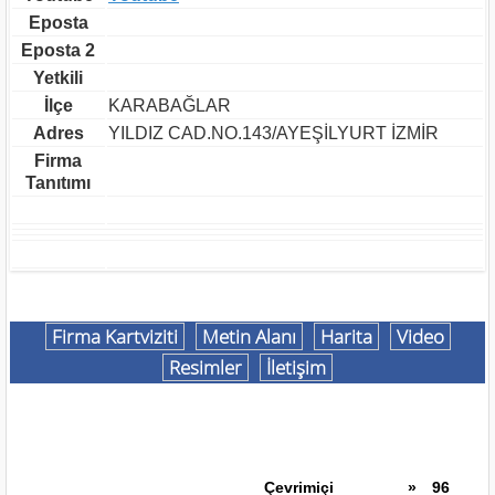
Eposta
Eposta 2
Yetkili
İlçe
KARABAĞLAR
Adres
YILDIZ CAD.NO.143/AYEŞİLYURT İZMİR
Firma
Tanıtımı
Firma Kartviziti
Metin Alanı
Harita
Video
Resimler
İletişim
Çevrimiçi
»
96