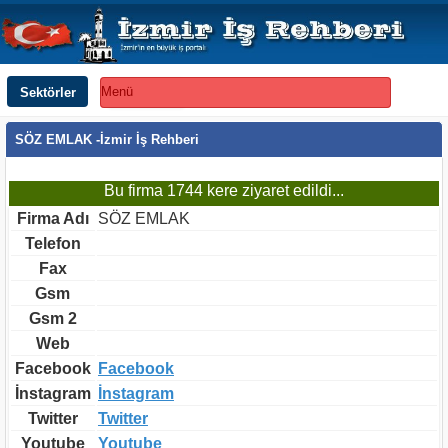
Sektörler
Menü
SÖZ EMLAK -İzmir İş Rehberi
Bu firma 1744 kere ziyaret edildi...
Firma Adı
SÖZ EMLAK
Telefon
Fax
Gsm
Gsm 2
Web
Facebook
Facebook
İnstagram
İnstagram
Twitter
Twitter
Youtube
Youtube