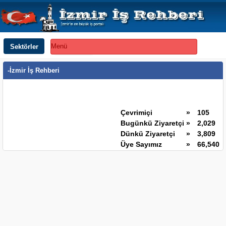
Sektörler
Menü
-İzmir İş Rehberi
Çevrimiçi
»
105
Bugünkü Ziyaretçi
»
2,029
Dünkü Ziyaretçi
»
3,809
Üye Sayımız
»
66,540