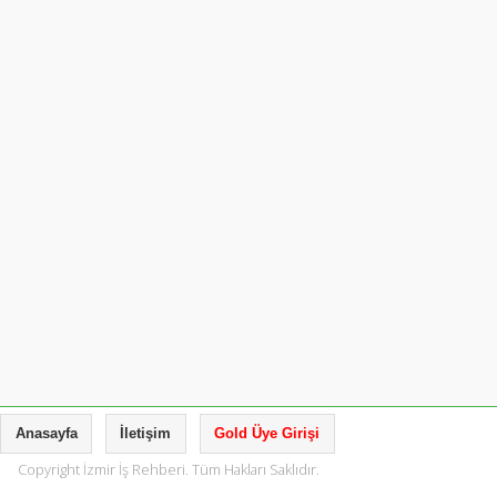
Anasayfa
İletişim
Gold Üye Girişi
Copyright İzmir İş Rehberi. Tüm Hakları Saklıdır.