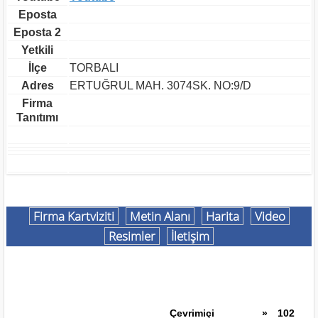
Eposta
Eposta 2
Yetkili
İlçe
TORBALI
Adres
ERTUĞRUL MAH. 3074SK. NO:9/D
Firma
Tanıtımı
Firma Kartviziti
Metin Alanı
Harita
Video
Resimler
İletişim
Çevrimiçi
»
102