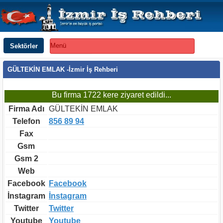
Sektörler
Menü
GÜLTEKİN EMLAK -İzmir İş Rehberi
Bu firma 1722 kere ziyaret edildi...
Firma Adı
GÜLTEKİN EMLAK
Telefon
856 89 94
Fax
Gsm
Gsm 2
Web
Facebook
Facebook
İnstagram
İnstagram
Twitter
Twitter
Youtube
Youtube