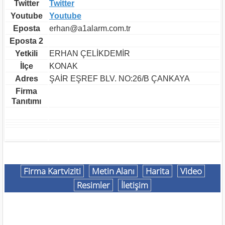
Twitter
Twitter
Youtube
Youtube
Eposta
erhan@a1alarm.com.tr
Eposta 2
Yetkili
ERHAN ÇELİKDEMİR
İlçe
KONAK
Adres
ŞAİR EŞREF BLV. NO:26/B ÇANKAYA
Firma
Tanıtımı
Firma Kartviziti
Metin Alanı
Harita
Video
Resimler
İletişim