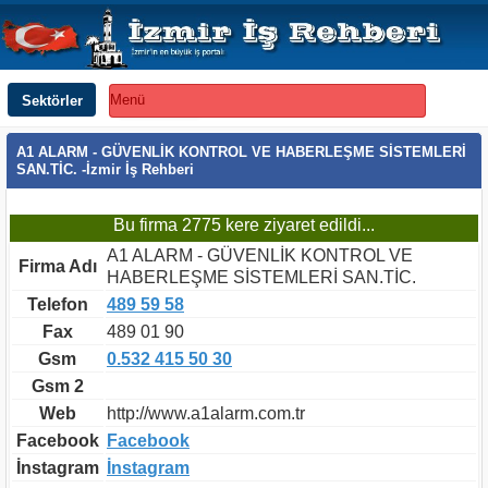
Sektörler
Menü
A1 ALARM - GÜVENLİK KONTROL VE HABERLEŞME SİSTEMLERİ
SAN.TİC. -İzmir İş Rehberi
Bu firma 2775 kere ziyaret edildi...
A1 ALARM - GÜVENLİK KONTROL VE
Firma Adı
HABERLEŞME SİSTEMLERİ SAN.TİC.
Telefon
489 59 58
Fax
489 01 90
Gsm
0.532 415 50 30
Gsm 2
Web
http://www.a1alarm.com.tr
Facebook
Facebook
İnstagram
İnstagram