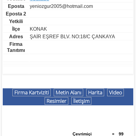
Eposta
yeniozgur2005@hotmail.com
Eposta 2
Yetkili
İlçe
KONAK
Adres
ŞAİR EŞREF BLV. NO:18/C ÇANKAYA
Firma
Tanıtımı
Firma Kartviziti
Metin Alanı
Harita
Video
Resimler
İletişim
Çevrimiçi
»
99