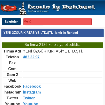
Sektörler
Menü
YENİ ÖZGÜR KIRTASİYE LTD.ŞTİ. -İzmir İş Rehberi
Bu firma 2136 kere ziyaret edildi...
Firma Adı
YENİ ÖZGÜR KIRTASİYE LTD.ŞTİ.
Telefon
483 22 97
Fax
Gsm
Gsm 2
Web
Facebook
Facebook
İnstagram
İnstagram
Twitter
Twitter
Youtube
Youtube