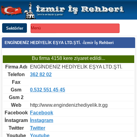
Sektörler
Menü
ENGİNDENİZ HEDİYELİK EŞYA LTD.ŞTİ. -İzmir İş Rehberi
Bu firma 4158 kere ziyaret edildi...
Firma Adı
ENGİNDENİZ HEDİYELİK EŞYA LTD.ŞTİ.
Telefon
362 82 02
Fax
Gsm
0.532 551 45 45
Gsm 2
Web
http://www.engindenizhediyelik.tr.gg
Facebook
Facebook
İnstagram
İnstagram
Twitter
Twitter
Youtube
Youtube