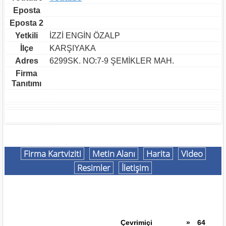
Eposta
Eposta 2
Yetkili
İZZİ ENGİN ÖZALP
İlçe
KARŞIYAKA
Adres
6299SK. NO:7-9 ŞEMİKLER MAH.
Firma
Tanıtımı
Firma Kartviziti
Metin Alanı
Harita
Video
Resimler
İletişim
Çevrimiçi
»
64