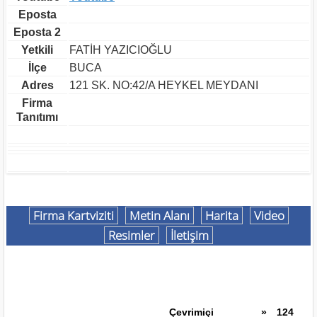
Eposta
Eposta 2
Yetkili
FATİH YAZICIOĞLU
İlçe
BUCA
Adres
121 SK. NO:42/A HEYKEL MEYDANI
Firma
Tanıtımı
Firma Kartviziti
Metin Alanı
Harita
Video
Resimler
İletişim
Çevrimiçi
»
124