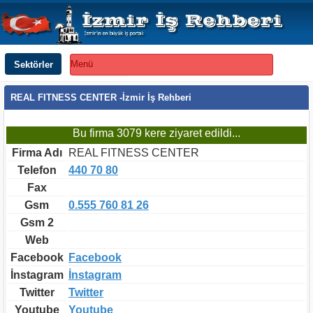
Sektörler
Menü
REAL FITNESS CENTER -İzmir İş Rehberi
Bu firma 3079 kere ziyaret edildi...
Firma Adı
REAL FITNESS CENTER
Telefon
440 70 80
Fax
Gsm
0.555 760 81 26
Gsm 2
Web
Facebook
Facebook
İnstagram
İnstagram
Twitter
Twitter
Youtube
Youtube