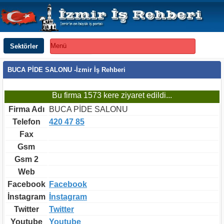
Sektörler
Menü
BUCA PİDE SALONU -İzmir İş Rehberi
Bu firma 1573 kere ziyaret edildi...
Firma Adı
BUCA PİDE SALONU
Telefon
420 47 85
Fax
Gsm
Gsm 2
Web
Facebook
Facebook
İnstagram
İnstagram
Twitter
Twitter
Youtube
Youtube