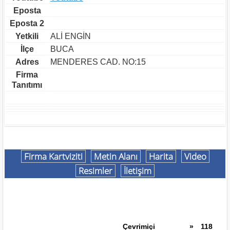
Eposta
Eposta 2
Yetkili
ALİ ENGİN
İlçe
BUCA
Adres
MENDERES CAD. NO:15
Firma
Tanıtımı
Firma Kartviziti
Metin Alanı
Harita
Video
Resimler
İletişim
Çevrimiçi
»
118