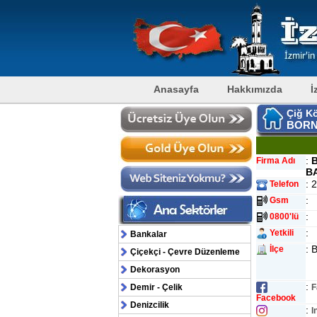
Anasayfa
Hakkımızda
İ
Çiğ K
BORN
:
Firma Adı
B
: 
Telefon
:
Gsm
:
0800'lü
:
Yetkili
Bankalar
: 
İlçe
Çiçekçi - Çevre Düzenleme
Dekorasyon
:
Demir - Çelik
F
Facebook
Denizcilik
:
I