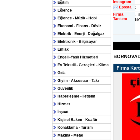
Instagram
Eğitim
:
Eposta
Eğlence
:
Firma
Eğlence - Müzik - Hobi
Tanıtımı
BA
Ekonomi - Finans - Döviz
Elektrik - Enerji - Doğalgaz
Elektronik - Bilgisayar
Emlak
BORNOVADA
Engelli-Yaşlı Hizmetleri
Ev Tekstili - Gereçleri - Klima
Firma Kartv
Gıda
Giyim - Aksesuar - Takı
Güvenlik
Haberleşme - İletişim
Hizmet
İnşaat
Kişisel Bakım - Kuaför
Konaklama - Turizm
Makina - Metal