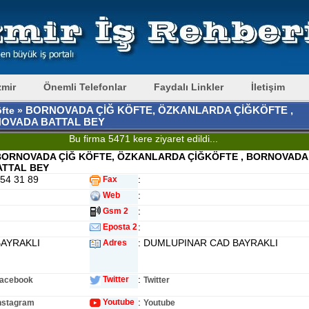
zmir
Önemli Telefonlar
Faydalı Linkler
İletişim
BORNOVADA ÇİĞ KÖFTE, ÖZKANLARDA ÇİĞKÖFTE ,
öfte »
OVADA BATTAL BEY
Bu firma 5471 kere ziyaret edildi...
BORNOVADA ÇİĞ KÖFTE, ÖZKANLARDA ÇİĞKÖFTE , BORNOVADA
ATTAL BEY
254 31 89
:
Fax
:
Web
:
Gsm 2
:
Eposta 2
BAYRAKLI
: DUMLUPINAR CAD BAYRAKLI
Adres
:
Twitter
acebook
Twitter
:
Youtube
nstagram
Youtube