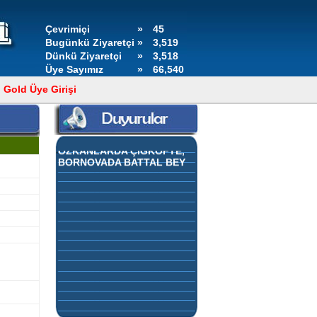
Çevrimiçi
»
45
Bugünkü Ziyaretçi
»
3,519
Dünkü Ziyaretçi
»
3,518
Üye Sayımız
»
66,540
Gold Üye Girişi
BORNOVADA ÇİĞ KÖFTE,
ÖZKANLARDA ÇİĞKÖFTE,
BORNOVADA BATTAL BEY