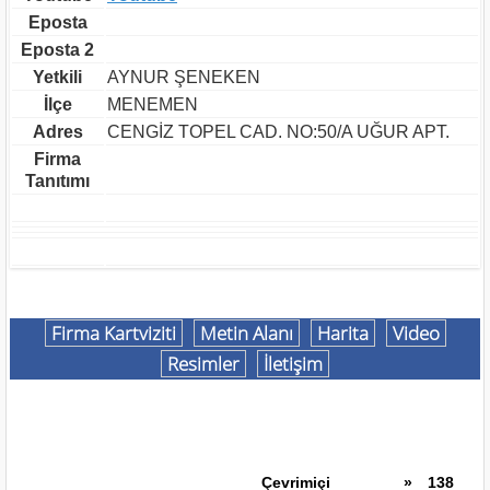
Eposta
Eposta 2
Yetkili
AYNUR ŞENEKEN
İlçe
MENEMEN
Adres
CENGİZ TOPEL CAD. NO:50/A UĞUR APT.
Firma
Tanıtımı
Firma Kartviziti
Metin Alanı
Harita
Video
Resimler
İletişim
Çevrimiçi
»
138