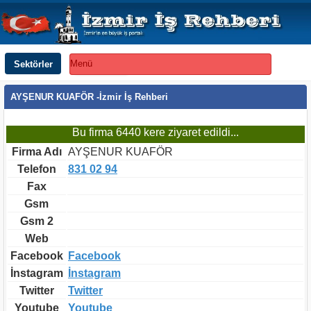
Sektörler
Menü
AYŞENUR KUAFÖR -İzmir İş Rehberi
Bu firma 6440 kere ziyaret edildi...
Firma Adı
AYŞENUR KUAFÖR
Telefon
831 02 94
Fax
Gsm
Gsm 2
Web
Facebook
Facebook
İnstagram
İnstagram
Twitter
Twitter
Youtube
Youtube