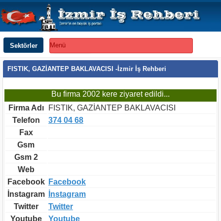
Sektörler
Menü
FISTIK, GAZİANTEP BAKLAVACISI -İzmir İş Rehberi
Bu firma 2002 kere ziyaret edildi...
Firma Adı
FISTIK, GAZİANTEP BAKLAVACISI
Telefon
374 04 68
Fax
Gsm
Gsm 2
Web
Facebook
Facebook
İnstagram
İnstagram
Twitter
Twitter
Youtube
Youtube