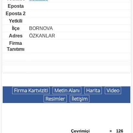
Eposta
Eposta 2
Yetkili
İlçe
BORNOVA
Adres
ÖZKANLAR
Firma
Tanıtımı
Firma Kartviziti
Metin Alanı
Harita
Video
Resimler
İletişim
Çevrimiçi
»
126