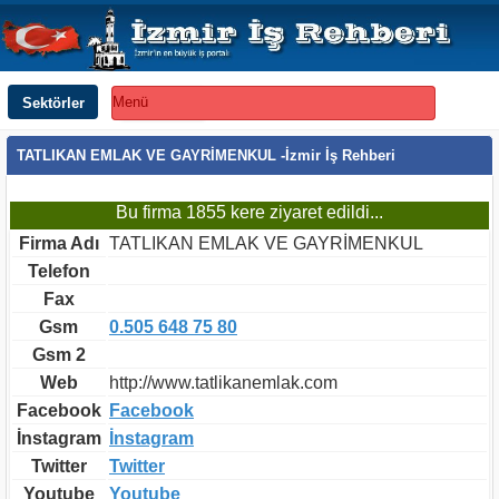
Sektörler
Menü
TATLIKAN EMLAK VE GAYRİMENKUL -İzmir İş Rehberi
Bu firma 1855 kere ziyaret edildi...
Firma Adı
TATLIKAN EMLAK VE GAYRİMENKUL
Telefon
Fax
Gsm
0.505 648 75 80
Gsm 2
Web
http://www.tatlikanemlak.com
Facebook
Facebook
İnstagram
İnstagram
Twitter
Twitter
Youtube
Youtube