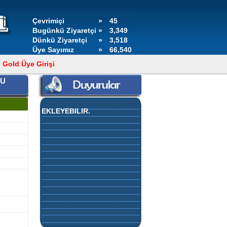
Çevrimiçi
»
45
Bugünkü Ziyaretçi
»
3,349
Dünkü Ziyaretçi
»
3,518
Üye Sayımız
»
66,540
Gold Üye Girişi
NU
GOLD ÜYELERİMİZ,
KONTROL PANELLERİNDEN
DUYURULARINI KENDİLERİ
EKLEYEBİLİR.