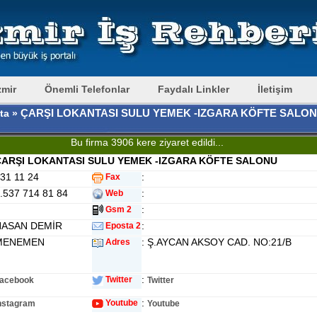
zmir
Önemli Telefonlar
Faydalı Linkler
İletişim
ÇARŞI LOKANTASI SULU YEMEK -IZGARA KÖFTE SALO
ta »
Bu firma 3906 kere ziyaret edildi...
ÇARŞI LOKANTASI SULU YEMEK -IZGARA KÖFTE SALONU
831 11 24
:
Fax
0.537 714 81 84
:
Web
:
Gsm 2
HASAN DEMİR
:
Eposta 2
 MENEMEN
: Ş.AYCAN AKSOY CAD. NO:21/B
Adres
:
Twitter
acebook
Twitter
:
Youtube
nstagram
Youtube