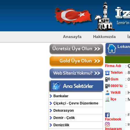
Anasayfa
Hakkımızda
İ
Lokan
:
Firma Adı
: 
Telefon
: 
Gsm
:
0800'lü
: 
Yetkili
Bankalar
:
İlçe
Çiçekçi - Çevre Düzenleme
Dekorasyon
:
F
Demir - Çelik
Facebook
:
I
Denizcilik
Instagram