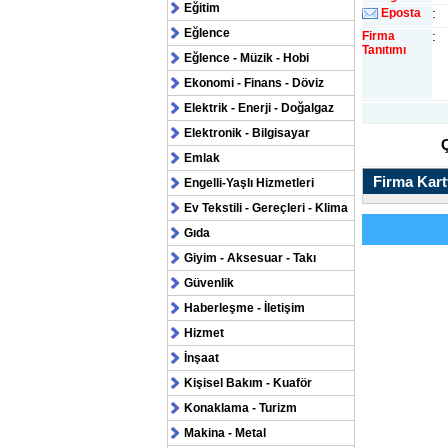
Eğitim
:
Eposta
Eğlence
:
Firma
Tanıtımı
Eğlence - Müzik - Hobi
Ekonomi - Finans - Döviz
Elektrik - Enerji - Doğalgaz
Elektronik - Bilgisayar
Emlak
Firma Kartv
Engelli-Yaşlı Hizmetleri
Ev Tekstili - Gereçleri - Klima
Gıda
Giyim - Aksesuar - Takı
Güvenlik
Haberleşme - İletişim
Hizmet
İnşaat
Kişisel Bakım - Kuaför
Konaklama - Turizm
Makina - Metal