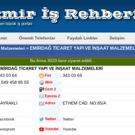
zmir
Önemli Telefonlar
Faydalı Linkler
İletişim
EMİRDAĞ TİCARET YAPI VE İNŞAAT MALZEMEL
 Malzemeleri »
Bu firma 3020 kere ziyaret edildi...
MİRDAĞ TİCARET YAPI VE İNŞAAT MALZEMELERİ
343 03 64
: 343 03 69
Fax
0.549 458 85 55
:
Web
:
Gsm 2
:
Eposta 2
BAYRAKLI
: ETHEM CAD. NO:85/A
Adres
:
Twitter
acebook
Twitter
:
Youtube
nstagram
Youtube