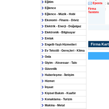
Eğitim
: 
Eposta
Eğlence
:
Firma
Tanıtımı
Eğlence - Müzik - Hobi
Ekonomi - Finans - Döviz
Elektrik - Enerji - Doğalgaz
Elektronik - Bilgisayar
Emlak
Firma Kartv
Engelli-Yaşlı Hizmetleri
Ev Tekstili - Gereçleri - Klima
Gıda
Giyim - Aksesuar - Takı
Güvenlik
Haberleşme - İletişim
Hizmet
İnşaat
Kişisel Bakım - Kuaför
Konaklama - Turizm
Makina - Metal