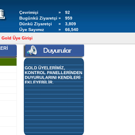
Çevrimiçi
»
92
Bugünkü Ziyaretçi
»
959
Dünkü Ziyaretçi
»
3,809
Üye Sayımız
»
66,540
Gold Üye Girişi
ERİ
GOLD ÜYELERİMİZ,
KONTROL PANELLERİNDEN
DUYURULARINI KENDİLERİ
EKLEYEBİLİR.