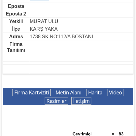
Eposta
Eposta 2
Yetkili
MURAT ULU
İlçe
KARŞIYAKA
Adres
1738 SK NO:112/A BOSTANLI
Firma
Tanıtımı
Firma Kartviziti
Metin Alanı
Harita
Video
Resimler
İletişim
Çevrimiçi
»
83