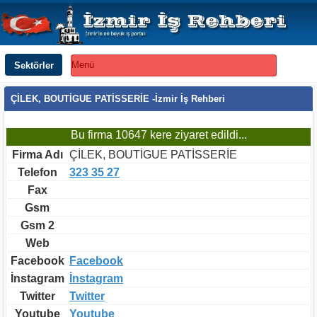
Sektörler
Menü
ÇİLEK, BOUTİGUE PATİSSERİE -İzmir İş Rehberi
Bu firma 10647 kere ziyaret edildi...
Firma Adı
ÇİLEK, BOUTİGUE PATİSSERİE
Telefon
323 35 27
Fax
Gsm
Gsm 2
Web
Facebook
Facebook
İnstagram
İnstagram
Twitter
Twitter
Youtube
Youtube