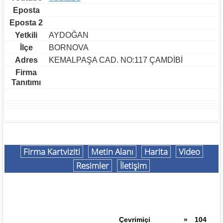
Eposta
Eposta 2
Yetkili
AYDOĞAN
İlçe
BORNOVA
Adres
KEMALPAŞA CAD. NO:117 ÇAMDİBİ
Firma
Tanıtımı
Firma Kartviziti
Metin Alanı
Harita
Video
Resimler
İletişim
Çevrimiçi
»
104