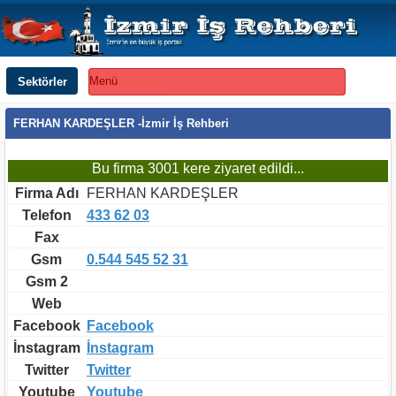
Sektörler
Menü
FERHAN KARDEŞLER -İzmir İş Rehberi
Bu firma 3001 kere ziyaret edildi...
Firma Adı
FERHAN KARDEŞLER
Telefon
433 62 03
Fax
Gsm
0.544 545 52 31
Gsm 2
Web
Facebook
Facebook
İnstagram
İnstagram
Twitter
Twitter
Youtube
Youtube